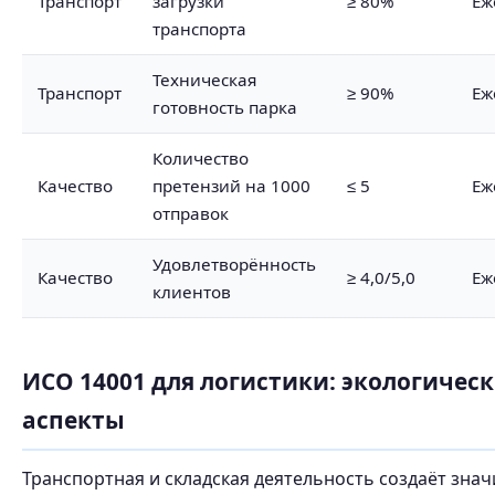
Транспорт
загрузки
≥ 80%
Еж
транспорта
Техническая
Транспорт
≥ 90%
Еж
готовность парка
Количество
Качество
претензий на 1000
≤ 5
Еж
отправок
Удовлетворённость
Качество
≥ 4,0/5,0
Еж
клиентов
ИСО 14001 для логистики: экологичес
аспекты
Транспортная и складская деятельность создаёт зна