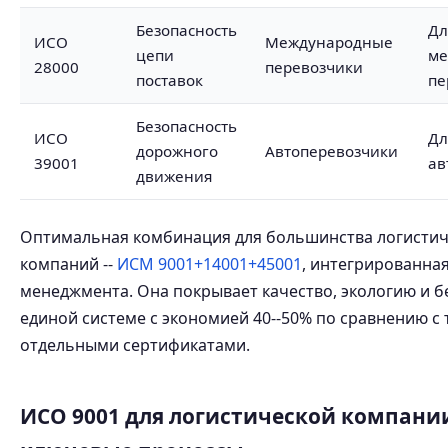
Безопасность
Дл
ИСО
Международные
цепи
ме
28000
перевозчики
поставок
пе
Безопасность
ИСО
Дл
дорожного
Автоперевозчики
39001
ав
движения
Оптимальная комбинация для большинства логистич
компаний --
ИСМ 9001+14001+45001
, интегрированна
менеджмента. Она покрывает качество, экологию и б
единой системе с экономией 40--50% по сравнению с
отдельными сертификатами.
ИСО 9001 для логистической компани