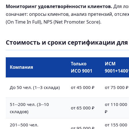
Мониторинг удовлетворённости клиентов.
Для ло
означает: опросы клиентов, анализ претензий, отсле
(On Time In Full), NPS (Net Promoter Score).
Стоимость и сроки сертификации для
Только
ИСМ
Компания
ИСО 9001
9001+1400
До 50 чел. (1--3 склада)
от 45 000 ₽
от 75 000 ₽
51--200 чел. (3--10
от 110 000
от 65 000 ₽
складов)
₽
201--500 чел.
от 155 000
от 95 000 ₽