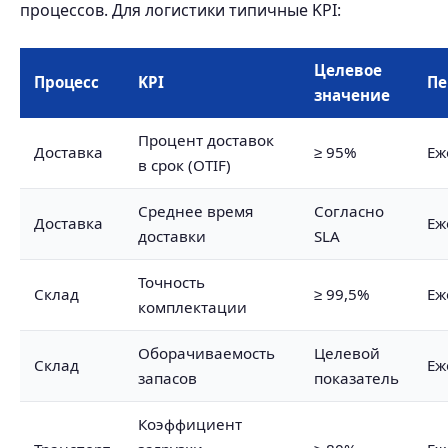
процессов. Для логистики типичные KPI:
Целевое
Процесс
KPI
Пе
значение
Процент доставок
Доставка
≥ 95%
Еж
в срок (OTIF)
Среднее время
Согласно
Доставка
Еж
доставки
SLA
Точность
Склад
≥ 99,5%
Еж
комплектации
Оборачиваемость
Целевой
Склад
Еж
запасов
показатель
Коэффициент