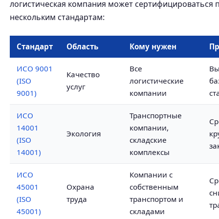
логистическая компания может сертифицироваться 
нескольким стандартам:
Стандарт
Область
Кому нужен
Пр
ИСО 9001
Все
Вы
Качество
(ISO
логистические
ба
услуг
9001)
компании
ст
ИСО
Транспортные
Ср
14001
компании,
Экология
кр
(ISO
складские
за
14001)
комплексы
ИСО
Компании с
Ср
45001
Охрана
собственным
сн
(ISO
труда
транспортом и
тр
45001)
складами