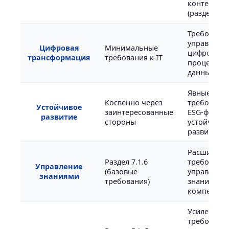
контекста
(раздел 4)
Требования
управлени
Цифровая
Минимальные
цифровым
трансформация
требования к IT
процессам
данными
Явные
Косвенно через
требования
Устойчивое
заинтересованные
ESG-факто
развитие
стороны
устойчиво
развитию
Расширен
Раздел 7.1.6
требования
Управление
(базовые
управлени
знаниями
требования)
знаниями 
компетенц
Усиление
требований