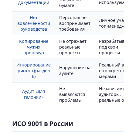
документации
используемое
бумаге
Нет
Персонал не
Личное участие
вовлечённости
воспринимает
топ-менеджмент
руководства
требования
Копирование
Не отражает
Разрабатывать
чужих
реальные
под свои
процедур
процессы
процессы
Игнорирование
Реальный анали
Нарушение на
рисков (раздел
с конкретными
аудите
6)
мерами
Не
Независимые
Аудит «для
выявляются
аудиторы,
галочки»
проблемы
реальные отчёт
ИСО 9001 в России