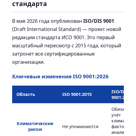
стандарта
В мае 2026 года опубликован
ISO/DIS 9001
(Draft International Standard) — проект новой
редакции стандарта ИСО 9001. Это первый
масштабный пересмотр с 2015 года, который
затронет все сертифицированные
организации.
Ключевые изменения ISO 9001:2026
ISO/DIS
Область
ISO 9001:2015
9001:2026
Обязатель
учёт
климатиче
Климатические
Не упоминаются
факторов 
риски
анализе