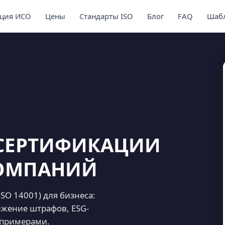
ция ИСО
Цены
Стандарты ISO
Блог
FAQ
Шабл
СЕРТИФИКАЦИИ
КОМПАНИЙ
O 14001) для бизнеса:
ижение штрафов, ESG-
 примерами.