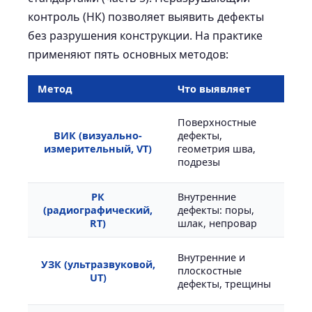
контроль (НК) позволяет выявить дефекты
без разрушения конструкции. На практике
применяют пять основных методов:
Метод
Что выявляет
Пр
Все
Поверхностные
пер
ВИК (визуально-
дефекты,
обя
измерительный, VT)
геометрия шва,
кон
подрезы
176
РК
Внутренние
Сты
(радиографический,
дефекты: поры,
сос
RT)
шлак, непровар
(ISO
Тол
Внутренние и
УЗК (ультразвуковой,
кон
плоскостные
UT)
зам
дефекты, трещины
176