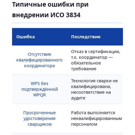
Типичные ошибки при
внедрении ИСО 3834
П
Ошибка
Последствие
п
Отказ в сертификации,
Отсутствие
Н
т.к. координатор —
квалифицированного
I
обязательное
координатора
н
требование
Технология сварки не
П
WPS без
квалифицирована,
к
подтверждённой
несоответствие на
IS
WPQR
аудите
п
В
Просроченные
Работа выполняется
д
удостоверения
неквалифицированным
п
сварщиков
персоналом
IS