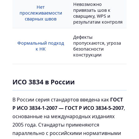
Невозможно
Нет
С
привязать шов к
прослеживаемости
м
сварщику, WPS и
сварных швов
с
результатам контроля
К
Дефекты
с
Формальный подход
пропускаются, угроза
97
к НК
безопасности
д
конструкции
п
ИСО 3834 в России
В России серия стандартов введена как
ГОСТ
Р ИСО 3834-1-2007 — ГОСТ Р ИСО 3834-5-2007
,
основанные на международных изданиях
2005 года. Стандарты применяются
параллельно с российскими нормативными