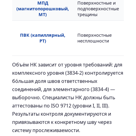
МПД
Поверхностные и
Фер
(магнитопорошковый,
подповерхностные
стал
MT)
трещины
Не
ста
ПВК (капиллярный,
Поверхностные
алю
PT)
несплошности
цве
(ISO
Объём НК зависит от уровня требований: для
комплексного уровня (3834-2) контролируется
бо́льшая доля швов ответственных
соединений, для элементарного (3834-4) —
выборочно. Специалисты НК должны быть
аттестованы по ISO 9712 (уровни I, II, III).
Результаты контроля документируются и
привязываются к конкретному шву через
систему прослеживаемости.