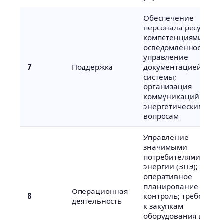
Обеспечение
персонала ресурсам
компетенциями и
осведомлённостью;
управление
7
Поддержка
документацией
системы;
организация
коммуникаций по
энергетическим
вопросам
Управление
значимыми
потребителями
энергии (ЗПЭ);
оперативное
планирование и
Операционная
8
контроль; требован
деятельность
к закупкам
оборудования и