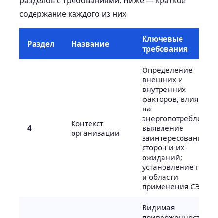
разделов с требованиями. Ниже — краткое
содержание каждого из них.
Ключевые
Раздел
Название
требования
Определение
внешних и
внутренних
факторов, влияющи
на
энергопотребление;
Контекст
4
выявление
организации
заинтересованных
сторон и их
ожиданий;
установление гран
и области
применения СЭнМ
Видимая
приверженность