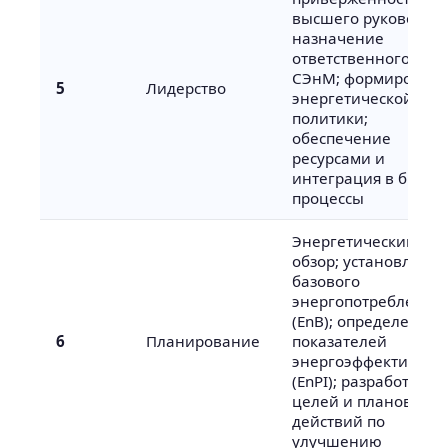
высшего руководств
назначение
ответственного за
СЭнМ; формирован
5
Лидерство
энергетической
политики;
обеспечение
ресурсами и
интеграция в бизнес
процессы
Энергетический
обзор; установлени
базового
энергопотребления
(EnB); определение
6
Планирование
показателей
энергоэффективнос
(EnPI); разработка
целей и планов
действий по
улучшению