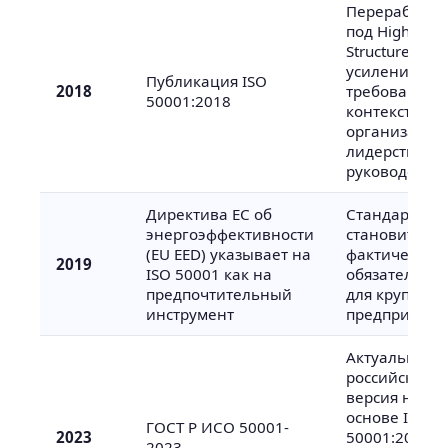
Переработка
под High Leve
Structure;
усиление
Публикация ISO
2018
требований 
50001:2018
контексту
организации
лидерству
руководства
Директива ЕС об
Стандарт
энергоэффективности
становится
(EU EED) указывает на
фактически
2019
ISO 50001 как на
обязательны
предпочтительный
для крупных
инструмент
предприятий
Актуальная
российская
версия на
основе ISO
ГОСТ Р ИСО 50001-
2023
50001:2018;
2023