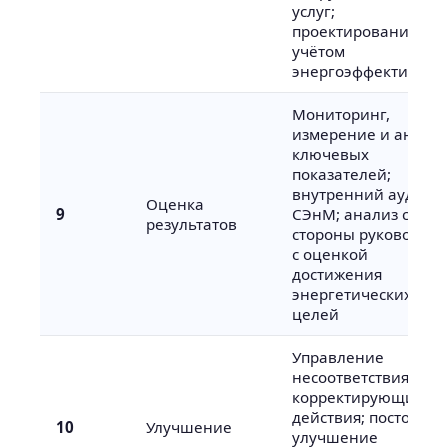
услуг;
проектирование с
учётом
энергоэффективнос
Мониторинг,
измерение и анализ
ключевых
показателей;
внутренний аудит
Оценка
9
СЭнМ; анализ со
результатов
стороны руководств
с оценкой
достижения
энергетических
целей
Управление
несоответствиями и
корректирующие
действия; постоянно
10
Улучшение
улучшение