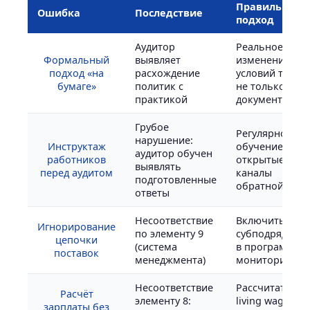
Правильный
Ошибка
Последствие
подход
Аудитор
Реальное
Формальный
выявляет
изменение
подход «на
расхождение
условий труда,
бумаге»
политик с
не только
практикой
документация
Грубое
Регулярное
нарушение:
Инструктаж
обучение,
аудитор обучен
работников
открытые
выявлять
перед аудитом
каналы
подготовленные
обратной связ
ответы
Несоответствие
Включить
Игнорирование
по элементу 9
субподрядчик
цепочки
(система
в программу
поставок
менеджмента)
мониторинга
Несоответствие
Рассчитать
Расчёт
элементу 8:
living wage для
зарплаты без