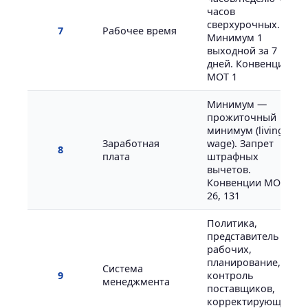
часов
сверхурочных.
7
Рабочее время
Минимум 1
выходной за 7
дней. Конвенция
МОТ 1
Минимум —
прожиточный
минимум (living
Заработная
wage). Запрет
8
плата
штрафных
вычетов.
Конвенции МОТ
26, 131
Политика,
представитель
рабочих,
планирование,
Система
9
контроль
менеджмента
поставщиков,
корректирующие