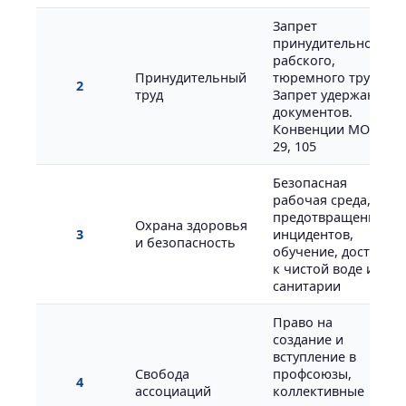
Запрет
принудительного,
рабского,
Принудительный
тюремного труда.
2
труд
Запрет удержания
документов.
Конвенции МОТ
29, 105
Безопасная
рабочая среда,
предотвращение
Охрана здоровья
3
инцидентов,
и безопасность
обучение, доступ
к чистой воде и
санитарии
Право на
создание и
вступление в
Свобода
профсоюзы,
4
ассоциаций
коллективные