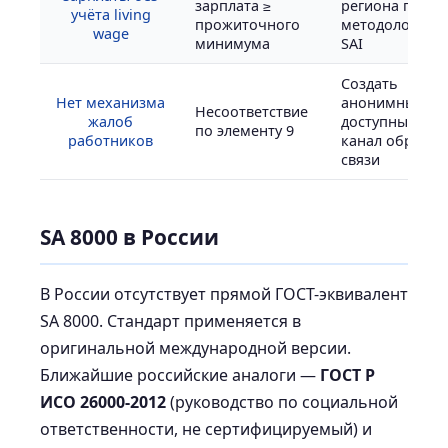
зарплата ≥
региона по
учёта living
прожиточного
методологии
wage
минимума
SAI
Создать
Нет механизма
анонимный и
Несоответствие
жалоб
доступный
по элементу 9
работников
канал обратно
связи
SA 8000 в России
В России отсутствует прямой ГОСТ-эквивалент
SA 8000. Стандарт применяется в
оригинальной международной версии.
Ближайшие российские аналоги —
ГОСТ Р
ИСО 26000-2012
(руководство по социальной
ответственности, не сертифицируемый) и