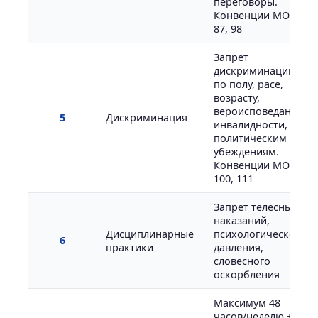
переговоры.
Конвенции МОТ
87, 98
Запрет
дискриминации
по полу, расе,
возрасту,
вероисповеданию,
5
Дискриминация
инвалидности,
политическим
убеждениям.
Конвенции МОТ
100, 111
Запрет телесных
наказаний,
Дисциплинарные
психологического
6
практики
давления,
словесного
оскорбления
Максимум 48
часов/неделю + 12