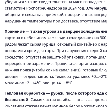
убедиться что ветсвидетельство на мясо совпадает с
статистике Роспотребнадзора за 2024 год,
37% нару
общепите связаны с приёмкой: просроченные ингре
нарушение температуры при доставке, отсутствие ма
Хранение — тихая угроза за дверцей холодильни
картина в небольшом кафе: один холодильник на 300 
рядом лежат сырая курица, открытый контейнер с н
овощами и крем для торта. Три нарушения в одной к
соседство, отсутствие защитной упаковки, потенциа
перекрёстное заражение. Правильная организация: 
нижняя полка (чтобы сок не капал вниз), готовые блю
овощи — отдельная зона. Температура: мясо +0…+2°C
молочное +2…+4°C, овощи +4…+8°C.
Тепловая обработка — рубеж, после которого еда 
безопасной.
Самая частая ошибка — «на глаз прожар
20-летним стажем режет куриное бедро ножом: «розо