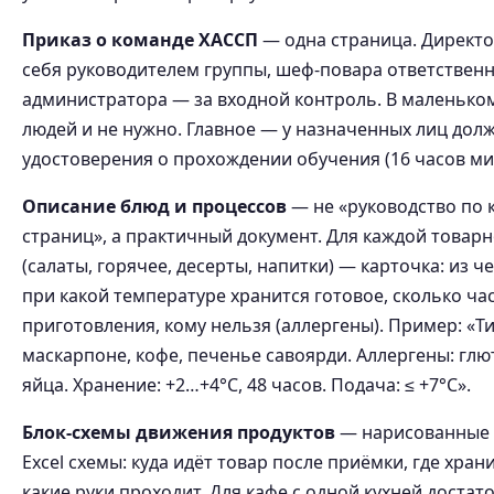
Приказ о команде ХАССП
— одна страница. Директо
себя руководителем группы, шеф-повара ответственн
администратора — за входной контроль. В маленько
людей и не нужно. Главное — у назначенных лиц дол
удостоверения о прохождении обучения (16 часов ми
Описание блюд и процессов
— не «руководство по к
страниц», а практичный документ. Для каждой товар
(салаты, горячее, десерты, напитки) — карточка: из че
при какой температуре хранится готовое, сколько ча
приготовления, кому нельзя (аллергены). Пример: «Т
маскарпоне, кофе, печенье савоярди. Аллергены: глю
яйца. Хранение: +2…+4°C, 48 часов. Подача: ≤ +7°C».
Блок-схемы движения продуктов
— нарисованные о
Excel схемы: куда идёт товар после приёмки, где хран
какие руки проходит. Для кафе с одной кухней достато