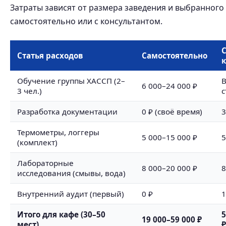
Затраты зависят от размера заведения и выбранного
самостоятельно или с консультантом.
Статья расходов
Самостоятельно
Обучение группы ХАССП (2–
В
6 000–24 000 ₽
3 чел.)
с
Разработка документации
0 ₽ (своё время)
3
Термометры, логгеры
5 000–15 000 ₽
5
(комплект)
Лабораторные
8 000–20 000 ₽
8
исследования (смывы, вода)
Внутренний аудит (первый)
0 ₽
1
Итого для кафе (30–50
5
19 000–59 000 ₽
мест)
₽