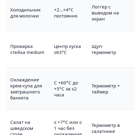
Логгер с
Холодильник
+2…+4°C
выводом на
для молочки
постоянно
экран
Прожарка
Центр куска
Щуп-
стейка medium
≥63°C
термометр
Охлаждение
С +60°C до
крем-супа для
Термометр +
+5°C за ≤2
завтрашнего
таймер
часа
банкета
Салат на
≤ +7°C или ≤
Термометр в
шведском
1 час без
салатнике
столе
охлаждения