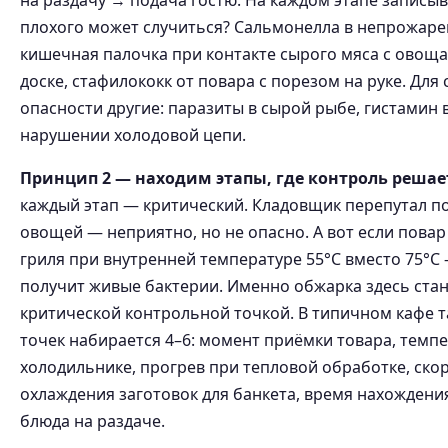
на раздачу → подача гостю. На каждом этапе записыв
плохого может случиться? Сальмонелла в непрожаре
кишечная палочка при контакте сырого мяса с овощ
доске, стафилококк от повара с порезом на руке. Для
опасности другие: паразиты в сырой рыбе, гистамин 
нарушении холодовой цепи.
Принцип 2 — находим этапы, где контроль решает
каждый этап — критический. Кладовщик перепутал по
овощей — неприятно, но не опасно. А вот если повар 
гриля при внутренней температуре 55°C вместо 75°C 
получит живые бактерии. Именно обжарка здесь ста
критической контрольной точкой. В типичном кафе 
точек набирается 4–6: момент приёмки товара, темпе
холодильнике, прогрев при тепловой обработке, ско
охлаждения заготовок для банкета, время нахождени
блюда на раздаче.