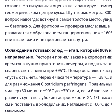
готово». Но визуальная оценка не гарантирует темпе
геометрическом центре куска. Щуп-термометр за 800
вопрос навсегда: воткнул в самое толстое место, уви
— безопасно. Для фритюра — проверка масла: выше 
разлагается с образованием канцерогенов, ниже 160
впитывает жир и не прогревается внутри.
Охлаждение готовых блюд — этап, который 90% 
неправильно.
Ресторан принял заказ на корпоратив
крем-супа нужно приготовить вечером, а подать завтр
сварен, снят с плиты при +95°C. Повар оставляет кас
«пусть остынет». Через 4 часа температура — +38°C, 
для размножения Clostridium perfringens. Правильный
чиллер (30 минут с +90°C до +3°C) или, если бласт-чи
разлить суп в неглубокие гастроёмкости GN 1/1 высот
см и поставить в холодильник. Регламент: с +60°C до +
максимум.