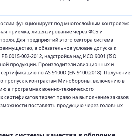
оссии функционирует под многослойным контролем:
ная приёмка, лицензирование через ФСБ и
троля. Для предприятий этого сектора система
реимущество, а обязательное условие допуска к
РВ 0015-002-2012, надстройка над ИСО 9001 (ISO
енной продукции. Производители авиационных и
сертификацию по AS 9100D (EN 9100:2018). Получение
то пропуск к контрактам Минобороны, включению в
ию в программах военно-технического
х сертификатов теряет право на выполнение заказов
возможности поставлять продукцию через головных
умент системы качества в оборонке