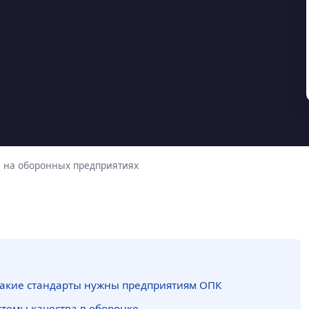
 на оборонных предприятиях
акие стандарты нужны предприятиям ОПК
стемы качества в оборонке