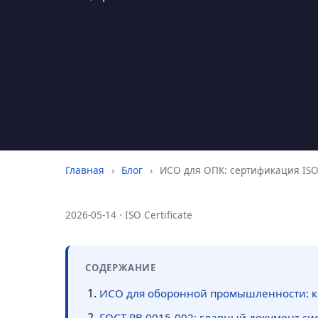
Главная
›
Блог
›
ИСО для ОПК: сертификация ISO
2026-05-14 · ISO Certificate
СОДЕРЖАНИЕ
ИСО для оборонной промышленности: к
ГОСТ РВ 0015-002: главный документ си