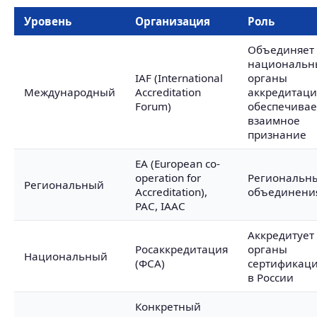
Уровень
Организация
Роль
Объединяет
национальн
IAF (International
органы
Международный
Accreditation
аккредитаци
Forum)
обеспечивае
взаимное
признание
EA (European co-
operation for
Региональн
Региональный
Accreditation),
объединени
PAC, IAAC
Аккредитует
Росаккредитация
органы
Национальный
(ФСА)
сертификац
в России
Конкретный