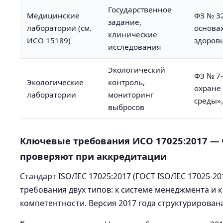
Государственное
Медицинские
ФЗ № 3
задание,
лаборатории (см.
основа
клинические
ИСО 15189)
здоров
исследования
Экологический
ФЗ № 7
Экологические
контроль,
охране
лаборатории
мониторинг
среды»
выбросов
Ключевые требования ИСО 17025:2017 — 
проверяют при аккредитации
Стандарт ISO/IEC 17025:2017 (ГОСТ ISO/IEC 17025-2
требования двух типов: к системе менеджмента и к
компетентности. Версия 2017 года структурирован