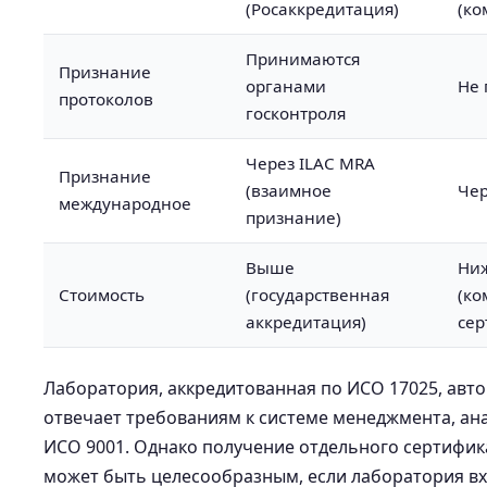
(Росаккредитация)
(ко
Принимаются
Признание
органами
Не
протоколов
госконтроля
Через ILAC MRA
Признание
(взаимное
Чер
международное
признание)
Выше
Ни
Стоимость
(государственная
(ко
аккредитация)
сер
Лаборатория, аккредитованная по ИСО 17025, авт
отвечает требованиям к системе менеджмента, а
ИСО 9001. Однако получение отдельного сертифика
может быть целесообразным, если лаборатория вх