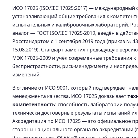
ИСО 17025 (ISO/IEC 17025:2017) — международный с
устанавливающий общие требования к компетент
испытательных и калибровочных лабораторий. Ро
аналог — ГОСТ ISO/IEC 17025-2019, введён в действ
Росстандартом с 1 сентября 2019 года (приказ № 43
15.08.2019). Стандарт заменил предыдущую верси
МЭК 17025-2009 и учёл современные требования к
беспристрастности, риск-менеджменту и неопред
измерений.
В отличие от ИСО 9001, который подтверждает на
менеджмента качества, ИСО 17025 доказывает
тех
компетентность
: способность лаборатории полу
технически достоверные результаты испытаний ил
Аккредитация по ИСО 17025 — это официальное п
стороны национального органа по аккредитации (
Росаккредитация, ФГБУ «Федеральный центр аккре