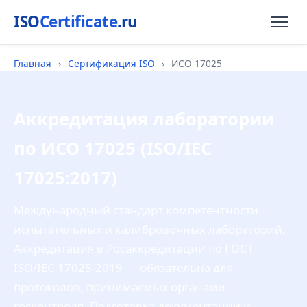
ISO
Certificate
.ru
Главная
›
Сертификация ISO
›
ИСО 17025
Аккредитация лаборатории
по ИСО 17025 (ISO/IEC
17025:2017)
Международный стандарт компетентности
испытательных и калибровочных лабораторий.
Аккредитация в Росаккредитации по ГОСТ
ISO/IEC 17025-2019 — обязательна для
протоколов, принимаемых органами
госконтроля. Подготовка документации и