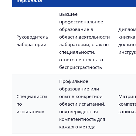
персонала
Высшее
профессиональное
образование в
Диплом
Руководитель
области деятельности
книжка
лаборатории
лаборатории, стаж по
должно
специальности,
инстру
ответственность за
беспристрастность
Профильное
образование или
Специалисты
опыт в конкретной
Матри
по
области испытаний,
компет
испытаниям
подтверждённая
записи
компетентность для
каждого метода