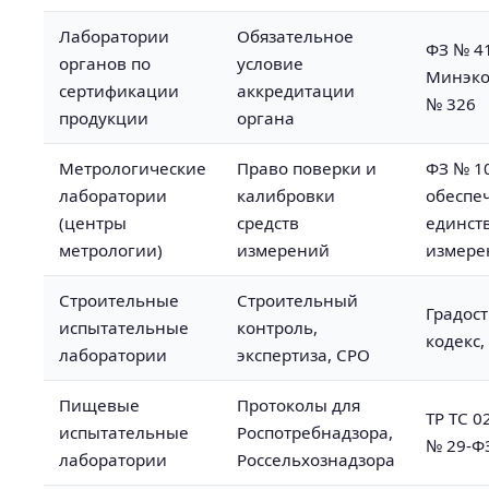
Лаборатории
Обязательное
ФЗ № 41
органов по
условие
Минэко
сертификации
аккредитации
№ 326
продукции
органа
Метрологические
Право поверки и
ФЗ № 1
лаборатории
калибровки
обеспе
(центры
средств
единст
метрологии)
измерений
измере
Строительные
Строительный
Градос
испытательные
контроль,
кодекс,
лаборатории
экспертиза, СРО
Пищевые
Протоколы для
ТР ТС 0
испытательные
Роспотребнадзора,
№ 29-Ф
лаборатории
Россельхознадзора