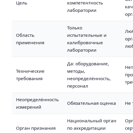
Цель
компетентность
кач
лаборатории
ор
Только
Лю
Область
испытательные и
ор
применения
калибровочные
люб
лаборатории
Да: оборудование,
Нет
Технические
методы,
пр
требования
неопределённость,
тре
персонал
Неопределённость
Обязательная оценка
Не 
измерений
Национальный орган
Орг
Орган признания
по аккредитации
се