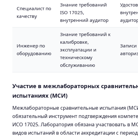
Знание требований
Удосто
Специалист по
ISO 17025,
внутре
качеству
внутренний аудитор
аудито
Знание требований к
калибровке,
Инженер по
Записи
эксплуатации и
оборудованию
автори
техническому
обслуживанию
Участие в межлабораторных сравнитель
испытаниях (МСИ)
Межлабораторные сравнительные испытания (МС
обязательный инструмент подтверждения компете
ИСО 17025. Лаборатория обязана участвовать в МС
видов испытаний в области аккредитации с перио