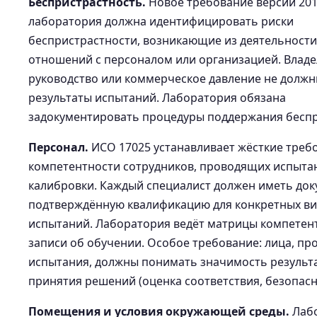
Беспристрастность.
Новое требование версии 201
лаборатория должна идентифицировать риски
беспристрастности, возникающие из деятельности,
отношений с персоналом или организацией. Владе
руководство или коммерческое давление не должн
результаты испытаний. Лаборатория обязана
задокументировать процедуры поддержания беспр
Персонал.
ИСО 17025 устанавливает жёсткие треб
компетентности сотрудников, проводящих испыта
калибровки. Каждый специалист должен иметь до
подтверждённую квалификацию для конкретных в
испытаний. Лаборатория ведёт матрицы компетен
записи об обучении. Особое требование: лица, п
испытания, должны понимать значимость результа
принятия решений (оценка соответствия, безопасн
Помещения и условия окружающей среды.
Лаб