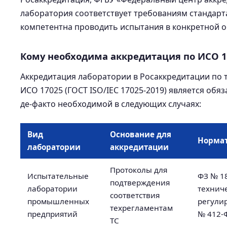
лаборатория соответствует требованиям стандарт
компетентна проводить испытания в конкретной о
Кому необходима аккредитация по ИСО 1
Аккредитация лаборатории в Росаккредитации по
ИСО 17025 (ГОСТ ISO/IEC 17025-2019) является обя
де-факто необходимой в следующих случаях:
Вид
Основание для
Нормат
лаборатории
аккредитации
Протоколы для
Испытательные
ФЗ № 1
подтверждения
лаборатории
технич
соответствия
промышленных
регули
техрегламентам
предприятий
№ 412-
ТС