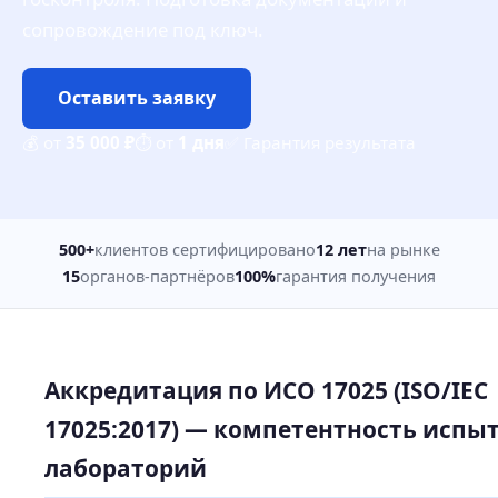
сопровождение под ключ.
Оставить заявку
💰 от
35 000 ₽
⏱ от
1 дня
✅ Гарантия результата
500+
клиентов сертифицировано
12 лет
на рынке
15
органов-партнёров
100%
гарантия получения
Аккредитация по ИСО 17025 (ISO/IEC
17025:2017) — компетентность испы
лабораторий