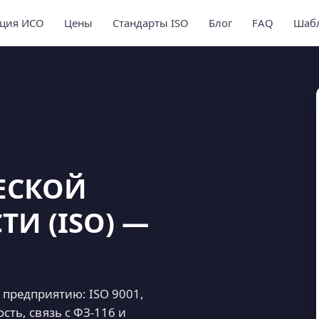
ция ИСО
Цены
Стандарты ISO
Блог
FAQ
Шабл
ЕСКОЙ
И (ISO) —
предприятию: ISO 9001,
сть, связь с ФЗ-116 и