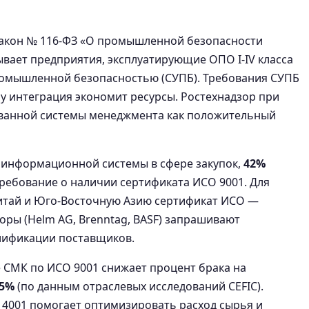
акон № 116-ФЗ «О промышленной безопасности
вает предприятия, эксплуатирующие ОПО I-IV класса
ромышленной безопасностью (СУПБ). Требования СУПБ
му интеграция экономит ресурсы. Ростехнадзор при
ванной системы менеджмента как положительный
информационной системы в сфере закупок,
42%
ребование о наличии сертификата ИСО 9001. Для
 Китай и Юго-Восточную Азию сертификат ИСО —
оры (Helm AG, Brenntag, BASF) запрашивают
лификации поставщиков.
 СМК по ИСО 9001 снижает процент брака на
25%
(по данным отраслевых исследований CEFIC).
4001 помогает оптимизировать расход сырья и