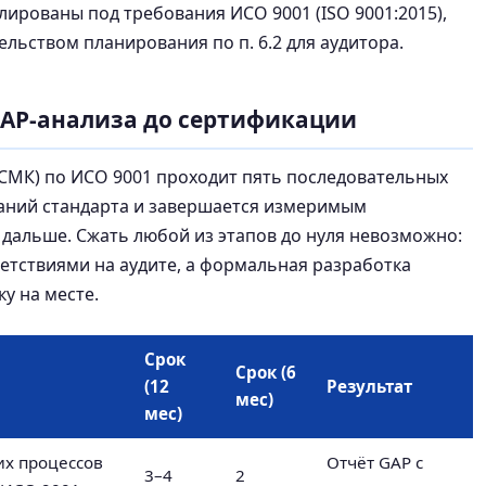
ированы под требования ИСО 9001 (ISO 9001:2015),
льством планирования по п. 6.2 для аудитора.
GAP-анализа до сертификации
СМК) по ИСО 9001 проходит пять последовательных
ваний стандарта и завершается измеримым
я дальше. Сжать любой из этапов до нуля невозможно:
тствиями на аудите, а формальная разработка
у на месте.
Срок
Срок (6
(12
Результат
мес)
мес)
их процессов
Отчёт GAP с
3–4
2