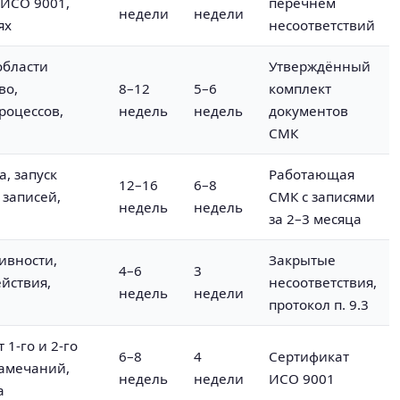
 ИСО 9001,
перечнем
недели
недели
ях
несоответствий
области
Утверждённый
во,
8–12
5–6
комплект
роцессов,
недель
недель
документов
СМК
, запуск
Работающая
12–16
6–8
 записей,
СМК с записями
недель
недель
за 2–3 месяца
ивности,
Закрытые
4–6
3
йствия,
несоответствия,
недель
недели
протокол п. 9.3
 1-го и 2-го
6–8
4
Сертификат
замечаний,
недель
недели
ИСО 9001
а