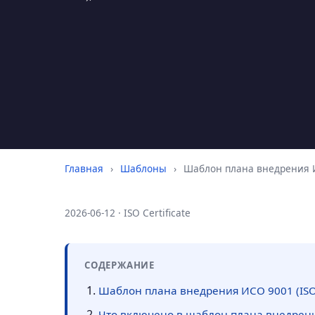
Главная
›
Шаблоны
›
Шаблон плана внедрения И
2026-06-12 · ISO Certificate
СОДЕРЖАНИЕ
Шаблон плана внедрения ИСО 9001 (ISO
Что включено в шаблон плана внедрен