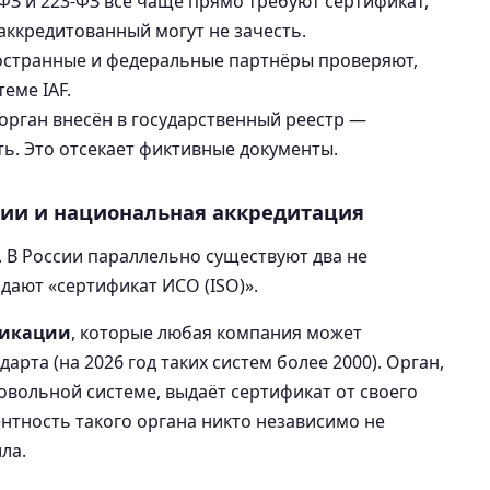
ФЗ и 223-ФЗ всё чаще прямо требуют сертификат,
ккредитованный могут не зачесть.
странные и федеральные партнёры проверяют,
еме IAF.
рган внесён в государственный реестр —
ь. Это отсекает фиктивные документы.
ии и национальная аккредитация
. В России параллельно существуют два не
дают «сертификат ИСО (ISO)».
фикации
, которые любая компания может
арта (на 2026 год таких систем более 2000). Орган,
вольной системе, выдаёт сертификат от своего
нтность такого органа никто независимо не
ла.