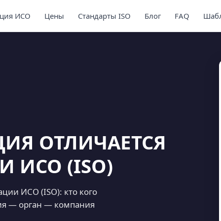
ция ИСО
Цены
Стандарты ISO
Блог
FAQ
Шабл
ЦИЯ ОТЛИЧАЕТСЯ
 ИСО (ISO)
ции ИСО (ISO): кто кого
ция — орган — компания