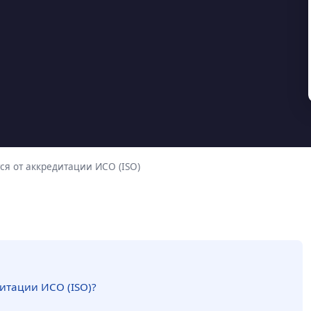
я от аккредитации ИСО (ISO)
итации ИСО (ISO)?