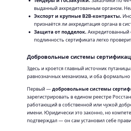
Тендеры и госзакупки.
Заказчики по 44-
выданный аккредитованным органом. Неа
Экспорт и крупные B2B-контракты.
Ино
признаётся ли аккредитация органа в сист
Защита от подделок.
Аккредитованный о
подлинность сертификата легко проверит
Добровольные системы сертификац
Здесь и кроется главный источник путаницы
равнозначных механизма, и оба формально 
Первый —
добровольные системы серти
зарегистрировать в едином реестре Росстанд
работающий в собственной или чужой добро
имени. Юридически это законно, но компете
подтверждал — он сам установил себе прави