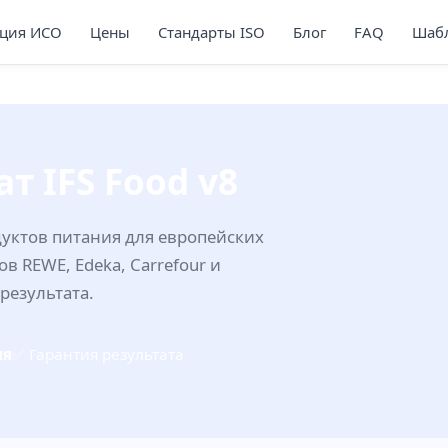
ция ИСО
Цены
Стандарты ISO
Блог
FAQ
Шабл
т IFS Food v8
уктов питания для европейских
в REWE, Edeka, Carrefour и
результата.
ня
✅ Гарантия результата