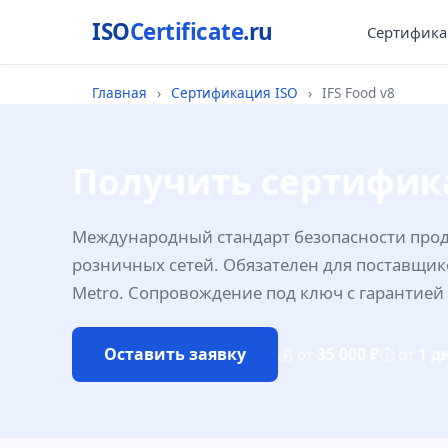
ISO
Certificate
.ru
Сертифика
Главная
›
Сертификация ISO
›
IFS Food v8
Получить сертифика
Международный стандарт безопасности прод
розничных сетей. Обязателен для поставщико
Metro. Сопровождение под ключ с гарантией 
Оставить заявку
💰 от
35 000 ₽
⏱ от
1 д