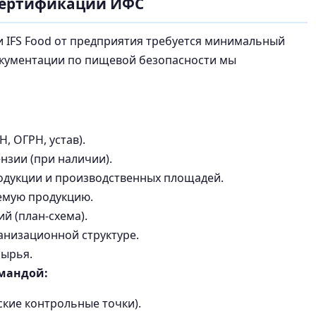
сертификации ИФС
и IFS Food от предприятия требуется минимальный
окументации по пищевой безопасности мы
 ОГРН, устав).
ензии (при наличии).
одукции и производственных площадей.
аемую продукцию.
 (план-схема).
анизационной структуре.
сырья.
мандой:
ские контрольные точки).