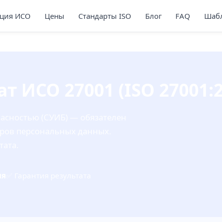
ция ИСО
Цены
Стандарты ISO
Блог
FAQ
Шабл
 ИСО 27001 (ISO 27001:2
асностью (СУИБ) — обязателен
торов персональных данных.
тата.
ня
✅ Гарантия результата