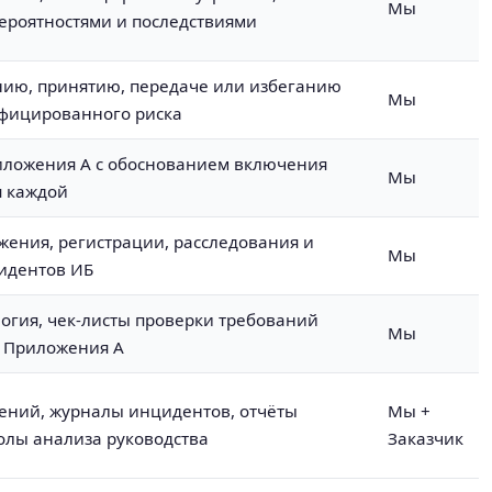
Мы
вероятностями и последствиями
ию, принятию, передаче или избеганию
Мы
фицированного риска
иложения А с обоснованием включения
Мы
 каждой
жения, регистрации, расследования и
Мы
идентов ИБ
логия, чек-листы проверки требований
Мы
р Приложения А
ений, журналы инцидентов, отчёты
Мы +
олы анализа руководства
Заказчик