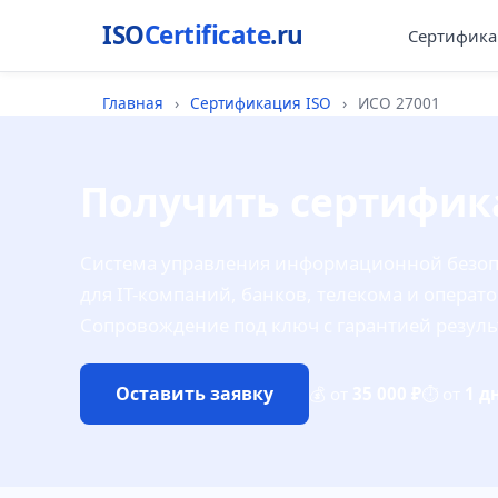
ISO
Certificate
.ru
Сертифика
Главная
›
Сертификация ISO
›
ИСО 27001
Получить сертификат
Система управления информационной безоп
для IT-компаний, банков, телекома и опера
Сопровождение под ключ с гарантией резуль
Оставить заявку
💰 от
35 000 ₽
⏱ от
1 д