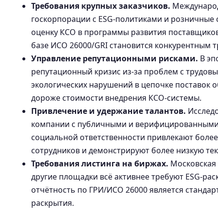
Требования крупных заказчиков.
Международ
госкорпорации с ESG-политиками и розничные 
оценку КСО в программы развития поставщиков
базе ИСО 26000/GRI становится конкурентным 
Управление репутационными рисками.
В эп
репутационный кризис из-за проблем с трудов
экологических нарушений в цепочке поставок 
дороже стоимости внедрения КСО-системы.
Привлечение и удержание талантов.
Исследо
компании с публичными и верифицированным
социальной ответственности привлекают боле
сотрудников и демонстрируют более низкую тек
Требования листинга на биржах.
Московская 
другие площадки всё активнее требуют ESG-ра
отчётность по ГРИ/ИСО 26000 является станда
раскрытия.