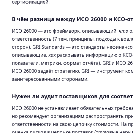
сертификацией.
В чём разница между ИСО 26000 и КСО-от
ИСО 26000 — это фреймворк, описывающий,
что
о
ответственность (7 тем, принципы, подходы к во
сторон). GRI Standards — это стандарты нефинансо
описывающие,
как
раскрывать информацию о КСО-
показатели, метрики, формат отчёта). GRI и ИСО 
ИСО 26000 задаёт стратегию, GRI — инструмент ко
заинтересованными сторонами.
Нужен ли аудит поставщиков для соответ
ИСО 26000 не устанавливает обязательных требова
но рекомендует организациям распространять п
ответственности на свою цепочку стоимости. На пр
оценка рисков в цепочке поставок (трудовые нару