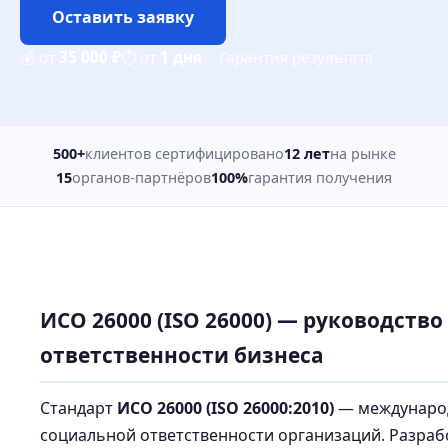
Оставить заявку
💰 от
35 000 ₽
⏱ от
1 дня
✅ Гарантия результата
500+
клиентов сертифицировано
12 лет
на рынке
15
органов-партнёров
100%
гарантия получения
ИСО 26000 (ISO 26000) — руководств
ответственности бизнеса
Стандарт
ИСО 26000 (ISO 26000:2010)
— международ
социальной ответственности организаций. Разра